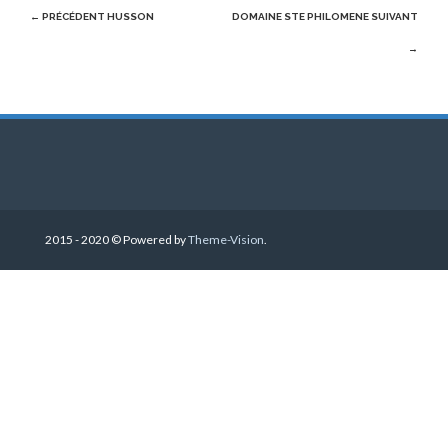
Post
← PRÉCÉDENT
HUSSON
DOMAINE STE PHILOMENE
SUIVANT
navigation
→
2015 - 2020 © Powered by
Theme-Vision
.