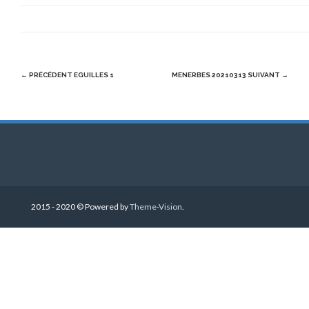
Post
← PRÉCÉDENT
EGUILLES 1
MENERBES 20210313
SUIVANT →
navigation
2015 - 2020 © Powered by
Theme-Vision
.