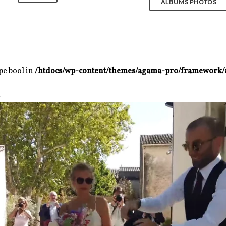
ALBUMS PHOTOS
ype bool in
/htdocs/wp-content/themes/agama-pro/framework/
4